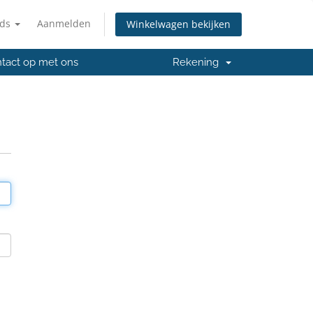
nds
Aanmelden
Winkelwagen bekijken
tact op met ons
Rekening