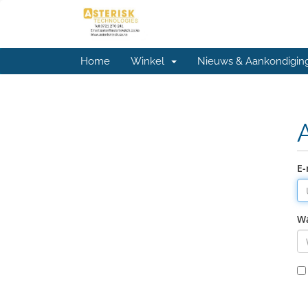
Home
Winkel
Nieuws & Aankondigin
E-
W