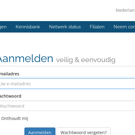
Nederla
gen
Kennisbank
Netwerk status
Filialen
Neem con
Aanmelden
veilig & eenvoudig
mailadres
achtwoord
Onthoudt mij
Wachtwoord vergeten?