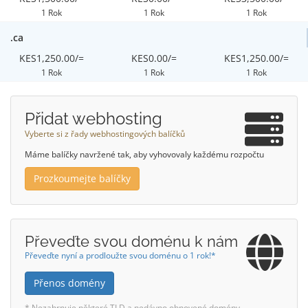
1 Rok
1 Rok
1 Rok
.ca
KES1,250.00/=
KES0.00/=
KES1,250.00/=
1 Rok
1 Rok
1 Rok
Přidat webhosting
Vyberte si z řady webhostingových balíčků
Máme balíčky navržené tak, aby vyhovovaly každému rozpočtu
Prozkoumejte balíčky
Převeďte svou doménu k nám
Převeďte nyní a prodloužte svou doménu o 1 rok!*
Přenos domény
* Nezahrnuje některé TLD a nedávno obnovené domény